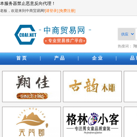
本服务器禁止恶意反向代理！
老板，欢迎来到中商贸易网!
[请登录]
[免费注册]
热搜词：
翔
|
|
|
首 页
产 品
企 业
品 