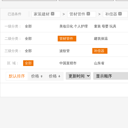
已选条件
家装建材
>
管材管件
>
补偿器
一级分类：
全部
美妆日化 个人护理
童装 母婴 玩具
文教办公
数码 家电 电子元器件
家居百货 工艺品
二级分类：
全部
管材管件
建筑保温
安全防护 五金工具
家装建材
机床 机械及行业设备
三级分类：
全部
波纹管
补偿器
金属软管
异径管
双壁波纹管
区 域：
全部
中国直辖市
山东省
不锈钢波纹管
金属补偿器
波纹补偿器
山西省
内蒙古
河南省
默认排序
价格
价格
广西
辽宁省
吉林省
宁夏
四川省
贵州省