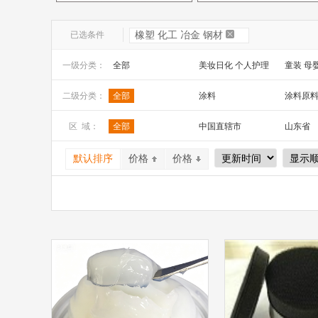
已选条件
橡塑 化工 冶金 钢材
一级分类：
全部
美妆日化 个人护理
童装 母
文教办公
数码 家电 电子元器件
家居百货
二级分类：
全部
涂料
涂料原
安全防护 五金工具
家装建材
机床 机
区 域：
全部
中国直辖市
山东省
山西省
内蒙古
河南省
默认排序
价格
价格
广西
辽宁省
吉林省
宁夏
四川省
贵州省