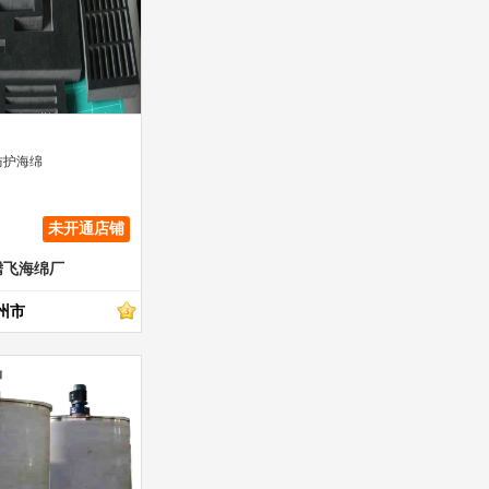
防护海绵
未开通店铺
腾飞海绵厂
州市