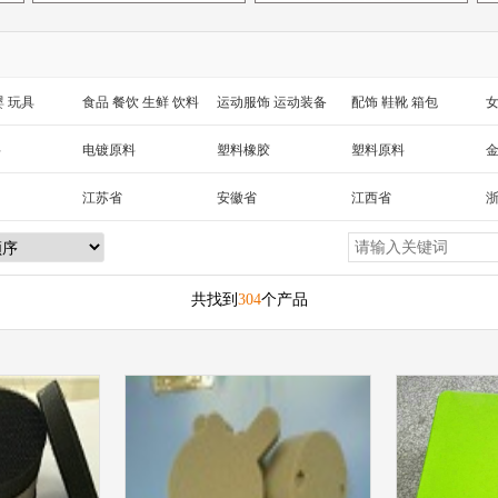
婴 玩具
食品 餐饮 生鲜 饮料
运动服饰 运动装备
配饰 鞋靴 箱包
女
 工艺品
汽车用品
包装 印刷
家纺家饰 宠物 园艺
电
料
电镀原料
塑料橡胶
塑料原料
械及行业设备
江苏省
安徽省
江西省
湖北省
湖南省
海南省
黑龙江省
新疆
陕西省
云南省
西藏
台湾省
共找到
304
个产品