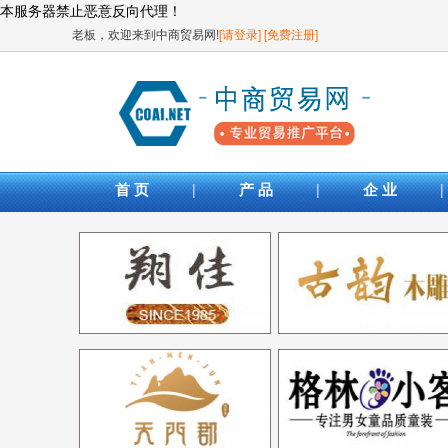
本服务器禁止恶意反向代理！
老板，欢迎来到中商贸易网!
[请登录]
[免费注册]
|
|
|
首 页
产 品
企 业