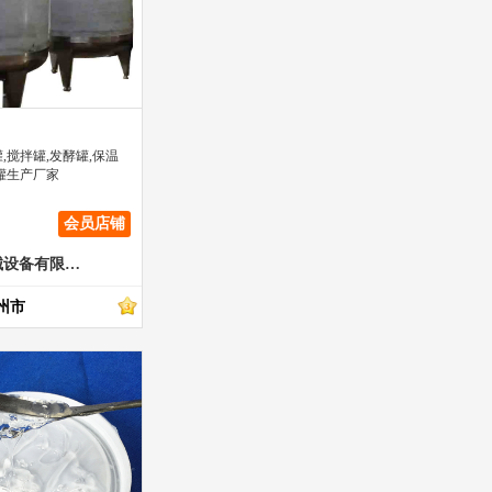
,搅拌罐,发酵罐,保温
罐生产厂家
会员店铺
郑州浩金机械设备有限公司
州市