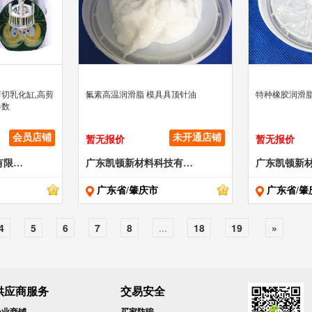
" >
" >
切乳化缸,高剪
氟素高温润滑脂 模具具顶针油
特种橡胶润滑脂
参数
会员店铺
未开通店铺
暂无报价
暂无报价
郑州浩金机械设备有限公司
广东凯顿新材料科技有限公司
广东省/肇庆市
广东省/肇
4
5
6
7
8
...
18
19
»
供应商服务
交易安全
企业商铺
买家防骗