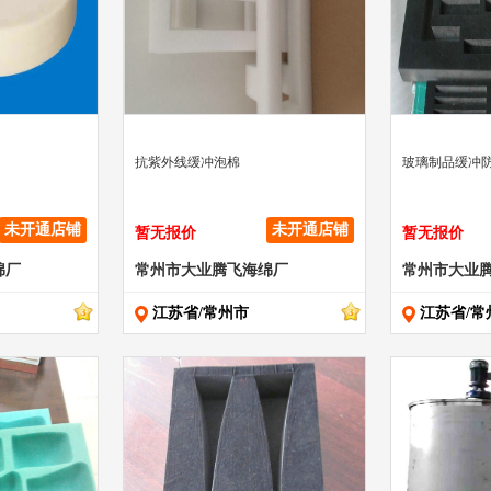
" >
" >
抗紫外线缓冲泡棉
玻璃制品缓冲
未开通店铺
未开通店铺
暂无报价
暂无报价
绵厂
常州市大业腾飞海绵厂
常州市大业
江苏省/常州市
江苏省/常