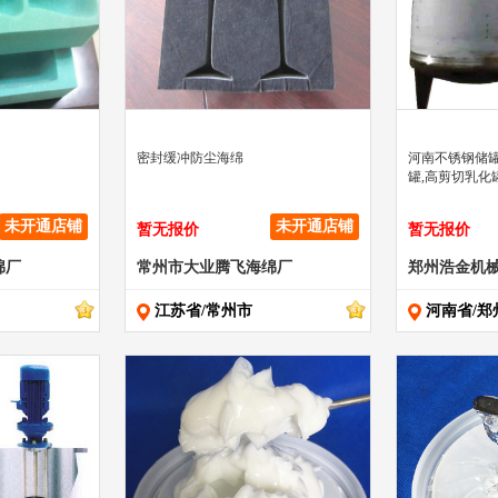
" >
" >
密封缓冲防尘海绵
河南不锈钢储罐
罐,高剪切乳化
未开通店铺
未开通店铺
暂无报价
暂无报价
绵厂
常州市大业腾飞海绵厂
江苏省/常州市
河南省/郑