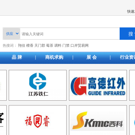
快速
热搜词：
翔佳
檀香
天门郡
莓茶
调料
门禁
口岸贸易网
|
|
|
品 牌
商机求购
展 会
行业资