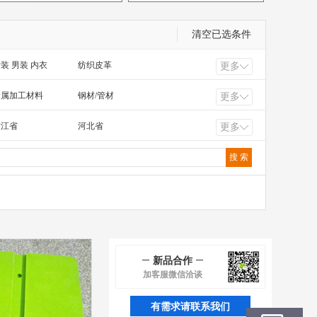
清空已选条件
装 男装 内衣
纺织皮革
更多
工电气 照明工业
橡塑 化工 冶金 钢材
金属加工材料
钢材/管材
更多
浙江省
河北省
更多
福建省
广东省
甘肃省
青海省
香港
澳门
新品合作
加客服微信洽谈
有需求请联系我们