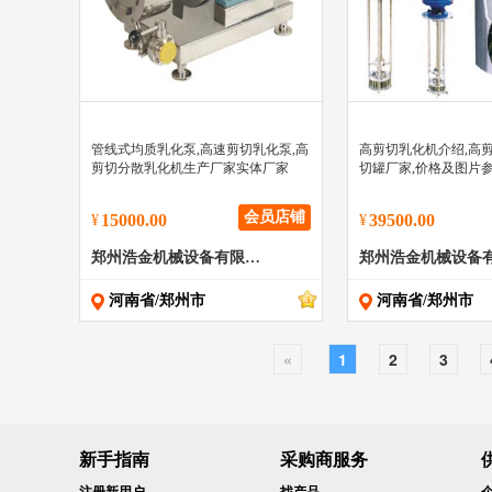
" >
" >
管线式均质乳化泵,高速剪切乳化泵,高
高剪切乳化机介绍,高剪
剪切分散乳化机生产厂家实体厂家
切罐厂家,价格及图片
会员店铺
15000.00
39500.00
¥
¥
郑州浩金机械设备有限公司
河南省/郑州市
河南省/郑州市
«
1
2
3
新手指南
采购商服务
注册新用户
找产品