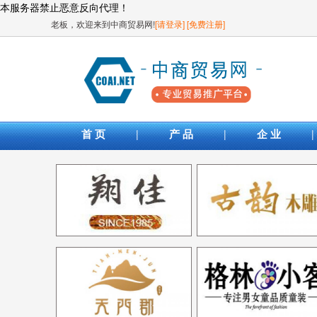
本服务器禁止恶意反向代理！
老板，欢迎来到中商贸易网!
[请登录]
[免费注册]
|
|
|
首 页
产 品
企 业