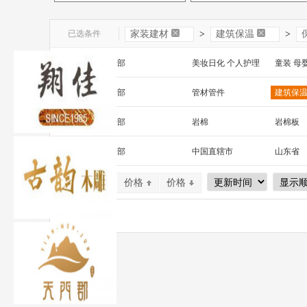
已选条件
家装建材
>
建筑保温
>
一级分类：
全部
美妆日化 个人护理
童装 母
文教办公
数码 家电 电子元器件
家居百货
二级分类：
全部
管材管件
建筑保
安全防护 五金工具
家装建材
机床 机
三级分类：
全部
岩棉
岩棉板
保温板
玻璃棉
外墙保
区 域：
全部
中国直辖市
山东省
聚氨酯板
外墙岩棉
石墨聚
山西省
内蒙古
河南省
默认排序
价格
价格
广西
辽宁省
吉林省
宁夏
四川省
贵州省