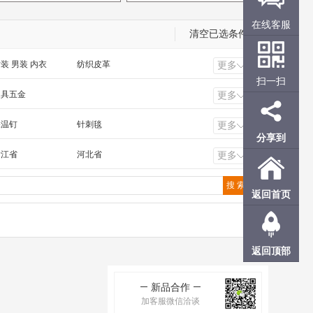
在线客服
清空已选条件
装 男装 内衣
纺织皮革
更多
扫一扫
工电气 照明工业
橡塑 化工 冶金 钢材
家具五金
更多
保温钉
针刺毯
更多
分享到
铝镁锰板
硅酸铝毡
浙江省
河北省
更多
福建省
广东省
甘肃省
青海省
返回首页
香港
澳门
返回顶部
新品合作
加客服微信洽谈