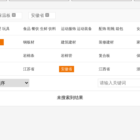
保温板
安徽省
婴 玩具
食品 餐饮 生鲜 饮料
运动服饰 运动装备
配饰 鞋靴 箱包
女
 工艺品
汽车用品
包装 印刷
家纺家饰 宠物 园艺
电
温
钢板材
建筑建材
装修建材
械及行业设备
岩棉条
岩棉管
复合板
温板
彩钢板
玻璃棉板
保温岩棉
江苏省
安徽省
江西省
苯板
硅酸铝
酚醛板
憎水岩棉
湖北省
湖南省
海南省
黑龙江省
新疆
陕西省
云南省
西藏
台湾省
未搜索到结果