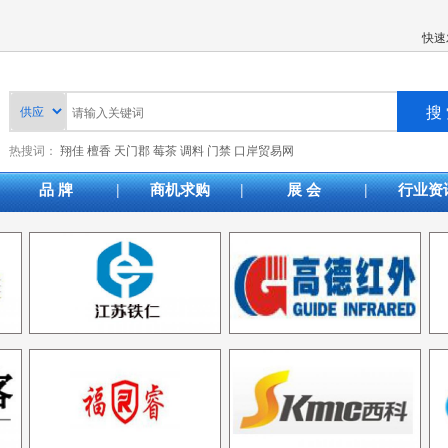
快速
热搜词：
翔佳
檀香
天门郡
莓茶
调料
门禁
口岸贸易网
|
|
|
品 牌
商机求购
展 会
行业资