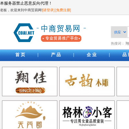
本服务器禁止恶意反向代理！
老板，欢迎来到中商贸易网!
[请登录]
[免费注册]
热搜词：
翔
|
|
|
首 页
产 品
企 业
品 