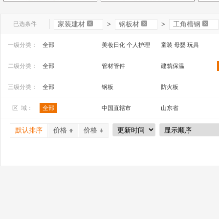
已选条件
家装建材
>
钢板材
>
工角槽钢
一级分类：
全部
美妆日化 个人护理
童装 母婴 玩具
文教办公
数码 家电 电子元器件
家居百货 工艺品
二级分类：
全部
管材管件
建筑保温
安全防护 五金工具
家装建材
机床 机械及行业设备
三级分类：
全部
钢板
防火板
型钢
工角槽钢
开平板
区 域：
全部
中国直辖市
山东省
镀锌带钢
山西省
内蒙古
河南省
默认排序
价格
价格
广西
辽宁省
吉林省
宁夏
四川省
贵州省