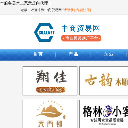
本服务器禁止恶意反向代理！
老板，欢迎来到中商贸易网!
[请登录]
[免费注册]
|
|
|
首 页
产 品
企 业