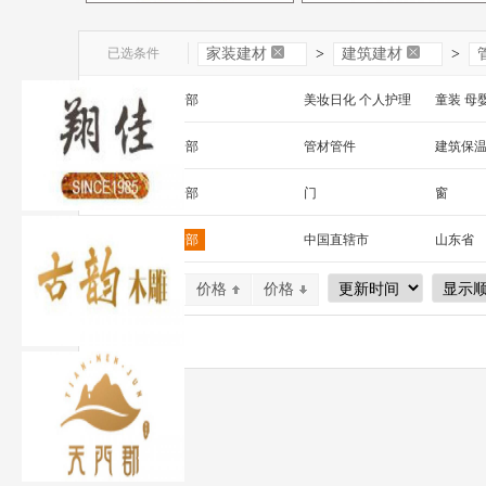
已选条件
家装建材
>
建筑建材
>
一级分类：
全部
美妆日化 个人护理
童装 母
文教办公
数码 家电 电子元器件
家居百货
二级分类：
全部
管材管件
建筑保
安全防护 五金工具
家装建材
机床 机
三级分类：
全部
门
窗
护栏
管材
钢材
区 域：
全部
中国直辖市
山东省
门窗五金
施工材料
金属建
山西省
内蒙古
河南省
默认排序
价格
价格
广西
辽宁省
吉林省
宁夏
四川省
贵州省