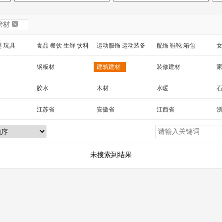
管材
婴 玩具
食品 餐饮 生鲜 饮料
运动服饰 运动装备
配饰 鞋靴 箱包
女
 工艺品
汽车用品
包装 印刷
家纺家饰 宠物 园艺
电
温
钢板材
建筑建材
装修建材
械及行业设备
胶水
木材
水暖
玻璃吊顶
灌浆
彩钢
江苏省
安徽省
江西省
材
电梯
湖北省
湖南省
海南省
黑龙江省
新疆
陕西省
云南省
西藏
台湾省
未搜索到结果