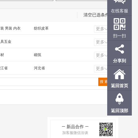
在线客服
清空已选条件
装 男装 内衣
纺织皮革
更多
扫一扫
工电气 照明工业
橡塑 化工 冶金 钢材
家具五金
更多
石材
砌筑
更多
分享到
景观
活动房
浙江省
河北省
更多
福建省
广东省
甘肃省
青海省
返回首页
香港
澳门
返回顶部
新品合作
加客服微信洽谈