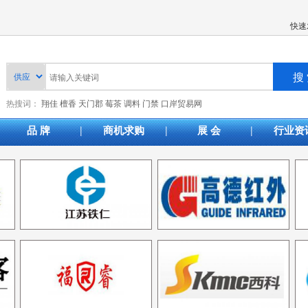
快速
热搜词：
翔佳
檀香
天门郡
莓茶
调料
门禁
口岸贸易网
|
|
|
品 牌
商机求购
展 会
行业资