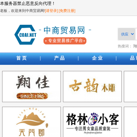
本服务器禁止恶意反向代理！
老板，欢迎来到中商贸易网!
[请登录]
[免费注册]
热搜词：
翔
|
|
|
首 页
产 品
企 业
品 