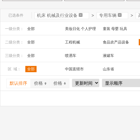
已选条件
机床 机械及行业设备
>
专用车辆
>
一级分类：
全部
美妆日化 个人护理
童装 母婴 玩具
文教办公
数码 家电 电子元器件
家居百货 工艺品
二级分类：
全部
工程机械
食品农产品设备
安全防护 五金工具
家装建材
机床 机械及行业设备
通用机械
三级分类：
全部
喷洒车
液罐车
搬运车
自卸车
叉车
区 域：
全部
中国直辖市
山东省
电动叉车
清洁设备
升降平台
山西省
内蒙古
河南省
工位车
默认排序
价格
价格
广西
辽宁省
吉林省
宁夏
四川省
贵州省