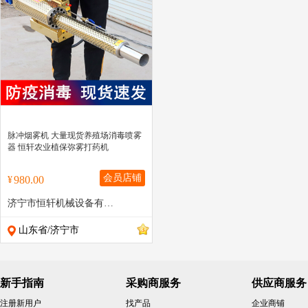
" >
脉冲烟雾机 大量现货养殖场消毒喷雾
器 恒轩农业植保弥雾打药机
会员店铺
980.00
¥
济宁市恒轩机械设备有限公司
山东省/济宁市
新手指南
采购商服务
供应商服务
注册新用户
找产品
企业商铺