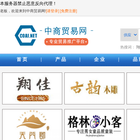
本服务器禁止恶意反向代理！
老板，欢迎来到中商贸易网!
[请登录]
[免费注册]
热搜词：
翔
|
|
|
首 页
产 品
企 业
品 