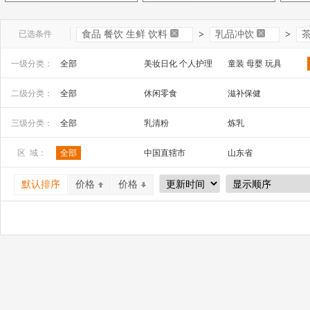
已选条件
食品 餐饮 生鲜 饮料
>
乳品冲饮
>
一级分类：
全部
美妆日化 个人护理
童装 母婴 玩具
文教办公
数码 家电 电子元器件
家居百货 工艺品
二级分类：
全部
休闲零食
滋补保健
安全防护 五金工具
家装建材
机床 机械及行业设备
肉禽水产
方便速食
其他休闲食品
三级分类：
全部
乳清粉
炼乳
果蔬汁
功能饮料
冲调饮品
区 域：
全部
中国直辖市
山东省
山西省
内蒙古
河南省
默认排序
价格
价格
广西
辽宁省
吉林省
宁夏
四川省
贵州省