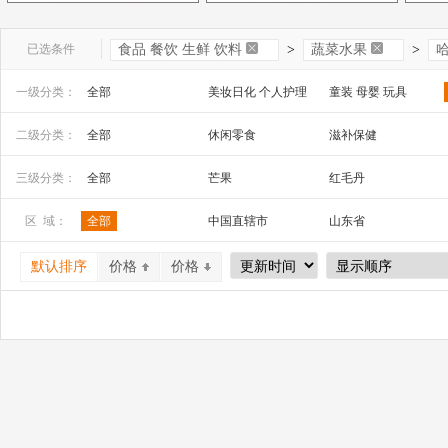
已选条件
食品 餐饮 生鲜 饮料
>
蔬菜水果
>
一级分类：
全部
美妆日化 个人护理
童装 母婴 玩具
文教办公
数码 家电 电子元器件
家居百货 工艺品
二级分类：
全部
休闲零食
滋补保健
安全防护 五金工具
家装建材
机床 机械及行业设备
肉禽水产
方便速食
其他休闲食品
三级分类：
全部
芒果
红毛丹
莲雾
火龙果
番石榴/芭乐
区 域：
全部
中国直辖市
山东省
桃子
李子/布林
车厘子/樱桃
山西省
内蒙古
河南省
姜
新鲜蔬菜
默认排序
价格
价格
广西
辽宁省
吉林省
宁夏
四川省
贵州省