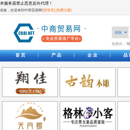
本服务器禁止恶意反向代理！
老板，欢迎来到中商贸易网!
[请登录]
[免费注册]
热搜词：
翔
|
|
|
首 页
产 品
企 业
品 