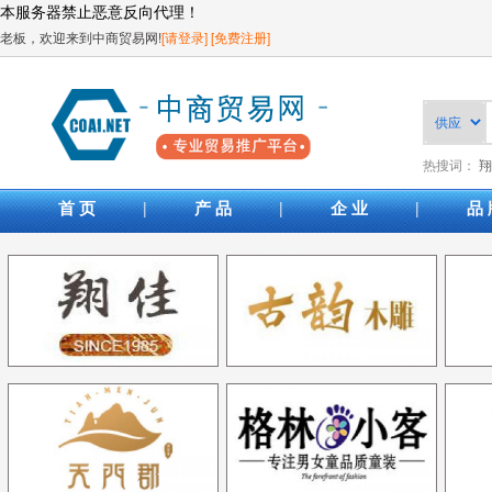
本服务器禁止恶意反向代理！
老板，欢迎来到中商贸易网!
[请登录]
[免费注册]
热搜词：
翔
|
|
|
首 页
产 品
企 业
品 