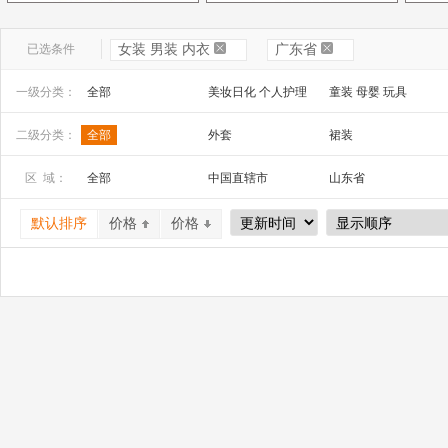
已选条件
女装 男装 内衣
广东省
一级分类：
全部
美妆日化 个人护理
童装 母婴 玩具
文教办公
数码 家电 电子元器件
家居百货 工艺品
二级分类：
全部
外套
裙装
安全防护 五金工具
家装建材
机床 机械及行业设备
袜子
区 域：
全部
中国直辖市
山东省
山西省
内蒙古
河南省
默认排序
价格
价格
广西
辽宁省
吉林省
宁夏
四川省
贵州省