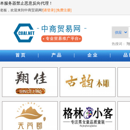
本服务器禁止恶意反向代理！
老板，欢迎来到中商贸易网!
[请登录]
[免费注册]
热搜词：
翔
|
|
|
首 页
产 品
企 业
品 