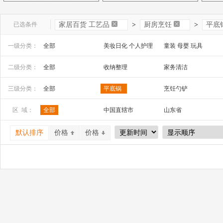
已选条件
家居百货 工艺品
>
厨房烹饪
>
平底
一级分类：
全部
美妆日化 个人护理
童装 母婴 玩具
文教办公
数码 家电 电子元器件
家居百货 工艺品
二级分类：
全部
收纳整理
家务清洁
安全防护 五金工具
家装建材
机床 机械及行业设备
工艺品、礼品
祭祀宗教用品
三级分类：
全部
平底锅
烹饪勺铲
铜餐具
电磁盆
锤点壶
区 域：
全部
中国直辖市
山东省
山西省
内蒙古
河南省
默认排序
价格
价格
广西
辽宁省
吉林省
宁夏
四川省
贵州省