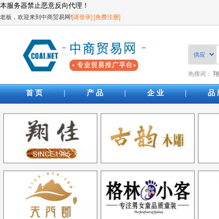
本服务器禁止恶意反向代理！
老板，欢迎来到中商贸易网!
[请登录]
[免费注册]
热搜词：
翔
|
|
|
首 页
产 品
企 业
品 