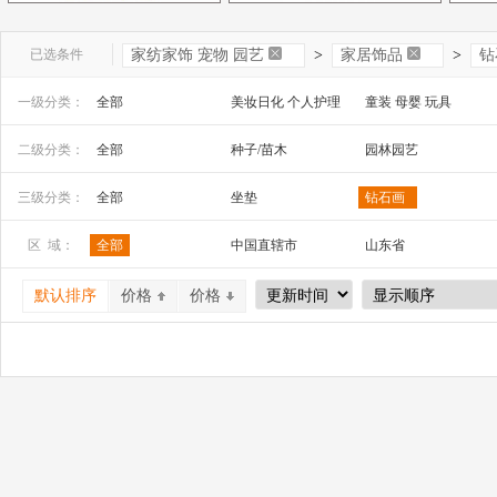
已选条件
家纺家饰 宠物 园艺
>
家居饰品
>
钻
一级分类：
全部
美妆日化 个人护理
童装 母婴 玩具
文教办公
数码 家电 电子元器件
家居百货 工艺品
二级分类：
全部
种子/苗木
园林园艺
安全防护 五金工具
家装建材
机床 机械及行业设备
三级分类：
全部
坐垫
钻石画
家用防尘罩
门帘
布艺
区 域：
全部
中国直辖市
山东省
猫砂
猫隧道
猫爬架
山西省
内蒙古
河南省
默认排序
价格
价格
广西
辽宁省
吉林省
宁夏
四川省
贵州省