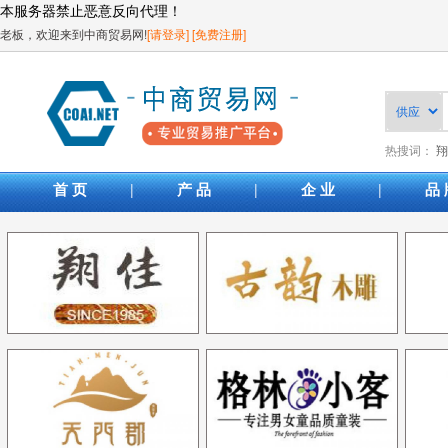
本服务器禁止恶意反向代理！
老板，欢迎来到中商贸易网!
[请登录]
[免费注册]
热搜词：
翔
|
|
|
首 页
产 品
企 业
品 