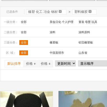
已选条件
橡塑 化工 冶金 钢材
>
塑料橡胶
一级分类：
全部
美妆日化 个人护理
童装 母婴 玩具
文教办公
数码 家电 电子元器件
家居百货 工艺品
二级分类：
全部
涂料
涂料原料
安全防护 五金工具
家装建材
机床 机械及行业设备
三级分类：
全部
橡塑板
铝箔橡塑板
隔热条
橡胶支座
板式橡胶支座
区 域：
全部
中国直辖市
山东省
山西省
内蒙古
河南省
默认排序
价格
价格
广西
辽宁省
吉林省
宁夏
四川省
贵州省