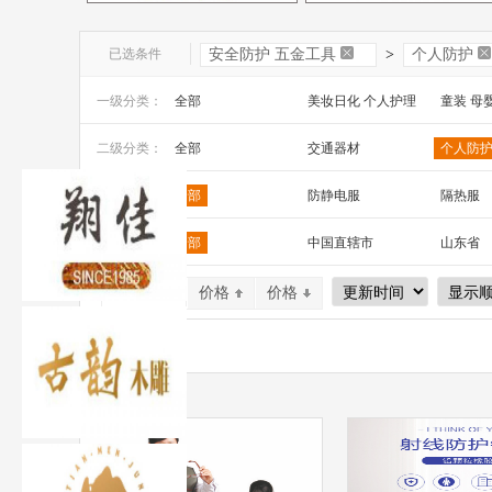
已选条件
安全防护 五金工具
>
个人防护
一级分类：
全部
美妆日化 个人护理
童装 母
文教办公
数码 家电 电子元器件
家居百货
二级分类：
全部
交通器材
个人防
安全防护 五金工具
家装建材
机床 机
电动工具
磨具磨料
电气控
三级分类：
全部
防静电服
隔热服
绝缘鞋
防护靴
防静电
区 域：
全部
中国直辖市
山东省
山西省
内蒙古
河南省
默认排序
价格
价格
广西
辽宁省
吉林省
宁夏
四川省
贵州省