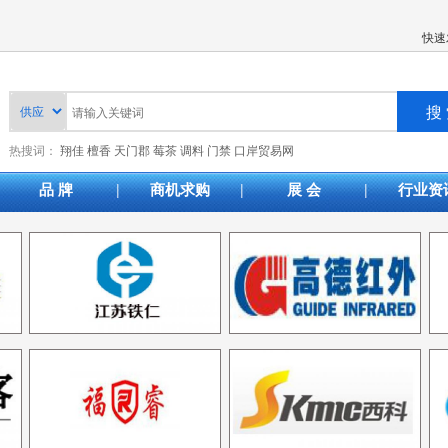
快速
热搜词：
翔佳
檀香
天门郡
莓茶
调料
门禁
口岸贸易网
|
|
|
品 牌
商机求购
展 会
行业资