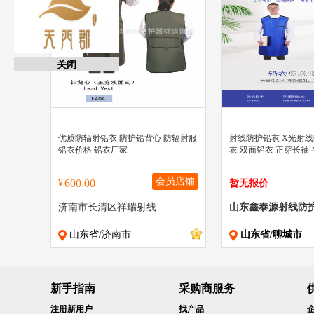
关闭
" >
" >
优质防辐射铅衣 防护铅背心 防辐射服
射线防护铅衣 X光射线
铅衣价格 铅衣厂家
衣 双面铅衣 正穿长袖 
会员店铺
600.00
¥
暂无报价
济南市长清区祥瑞射线防护器材销售部
山东省/济南市
山东省/聊城市
新手指南
采购商服务
注册新用户
找产品