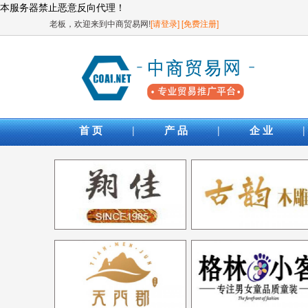
本服务器禁止恶意反向代理！
老板，欢迎来到中商贸易网!
[请登录]
[免费注册]
|
|
|
首 页
产 品
企 业