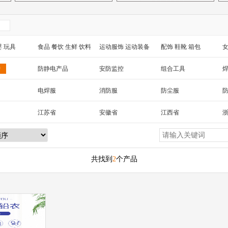
婴 玩具
食品 餐饮 生鲜 饮料
运动服饰 运动装备
配饰 鞋靴 箱包
女
 工艺品
汽车用品
包装 印刷
家纺家饰 宠物 园艺
电
护
防静电产品
安防监控
组合工具
械及行业设备
制
电焊服
消防服
防尘服
鞋
防毒面具
江苏省
安徽省
江西省
湖北省
湖南省
海南省
黑龙江省
新疆
陕西省
云南省
西藏
台湾省
共找到
2
个产品