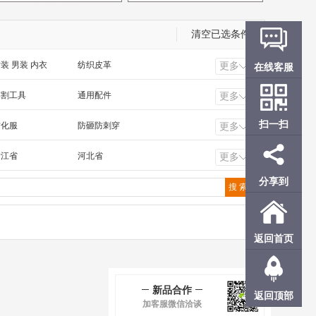
清空已选条件
在线客服
装 男装 内衣
纺织皮革
更多
工电气 照明工业
橡塑 化工 冶金 钢材
焊割工具
通用配件
更多
扫一扫
防化服
防砸防刺穿
更多
浙江省
河北省
更多
福建省
广东省
分享到
甘肃省
青海省
香港
澳门
返回首页
新品合作
返回顶部
加客服微信洽谈