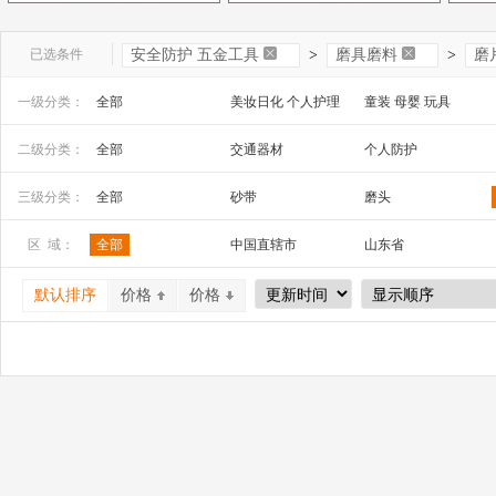
已选条件
安全防护 五金工具
>
磨具磨料
>
磨
一级分类：
全部
美妆日化 个人护理
童装 母婴 玩具
文教办公
数码 家电 电子元器件
家居百货 工艺品
二级分类：
全部
交通器材
个人防护
安全防护 五金工具
家装建材
机床 机械及行业设备
电动工具
磨具磨料
电气控制
三级分类：
全部
砂带
磨头
区 域：
全部
中国直辖市
山东省
山西省
内蒙古
河南省
默认排序
价格
价格
广西
辽宁省
吉林省
宁夏
四川省
贵州省