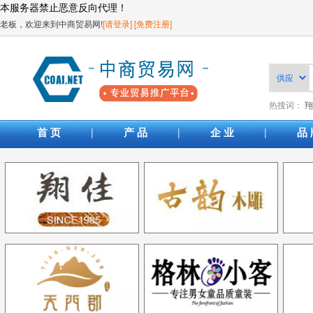
本服务器禁止恶意反向代理！
老板，欢迎来到中商贸易网!
[请登录]
[免费注册]
热搜词：
翔
|
|
|
首 页
产 品
企 业
品 