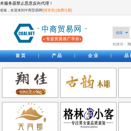
本服务器禁止恶意反向代理！
老板，欢迎来到中商贸易网!
[请登录]
[免费注册]
热搜词：
翔
|
|
|
首 页
产 品
企 业
品 