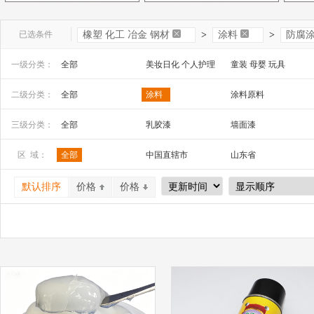
已选条件
橡塑 化工 冶金 钢材
>
涂料
>
防腐
一级分类：
全部
美妆日化 个人护理
童装 母婴 玩具
文教办公
数码 家电 电子元器件
家居百货 工艺品
二级分类：
全部
涂料
涂料原料
安全防护 五金工具
家装建材
机床 机械及行业设备
三级分类：
全部
乳胶漆
墙面漆
防腐涂料
外墙涂料
区 域：
全部
中国直辖市
山东省
山西省
内蒙古
河南省
默认排序
价格
价格
广西
辽宁省
吉林省
宁夏
四川省
贵州省