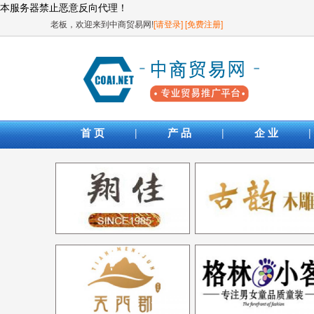
本服务器禁止恶意反向代理！
老板，欢迎来到中商贸易网!
[请登录]
[免费注册]
|
|
|
首 页
产 品
企 业