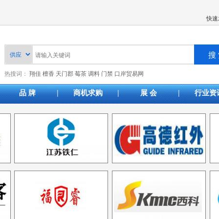
快速
热搜词：
翔佳
檀香
天门郡
莓茶
调料
门禁
口岸贸易网
|
|
|
品 牌
商机求购
展 会
行业资