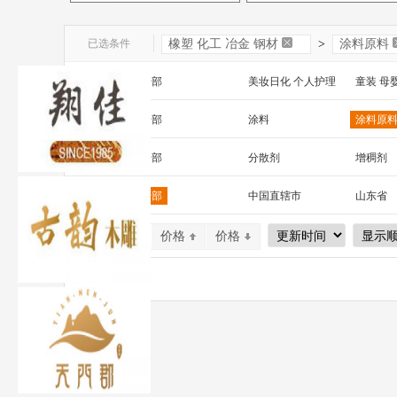
已选条件
橡塑 化工 冶金 钢材
>
涂料原料
一级分类：
全部
美妆日化 个人护理
童装 母
文教办公
数码 家电 电子元器件
家居百货
二级分类：
全部
涂料
涂料原
安全防护 五金工具
家装建材
机床 机
三级分类：
全部
分散剂
增稠剂
除味剂
稳泡剂
蜡粉
区 域：
全部
中国直辖市
山东省
山西省
内蒙古
河南省
默认排序
价格
价格
广西
辽宁省
吉林省
宁夏
四川省
贵州省