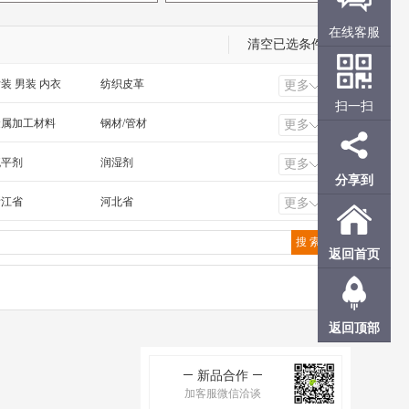
在线客服
清空已选条件
装 男装 内衣
纺织皮革
更多
扫一扫
工电气 照明工业
橡塑 化工 冶金 钢材
金属加工材料
钢材/管材
更多
流平剂
润湿剂
更多
分享到
浙江省
河北省
更多
福建省
广东省
甘肃省
青海省
返回首页
香港
澳门
返回顶部
新品合作
加客服微信洽谈