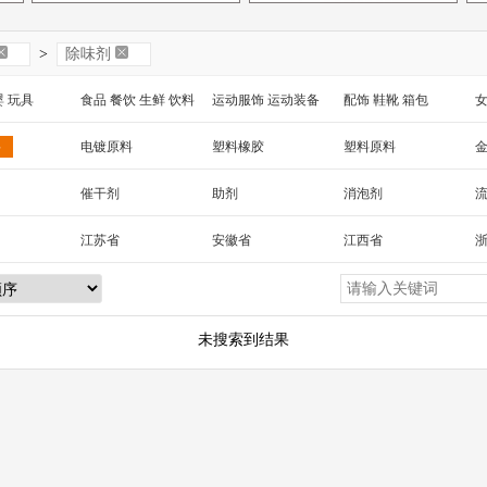
>
除味剂
婴 玩具
食品 餐饮 生鲜 饮料
运动服饰 运动装备
配饰 鞋靴 箱包
女
 工艺品
汽车用品
包装 印刷
家纺家饰 宠物 园艺
电
料
电镀原料
塑料橡胶
塑料原料
械及行业设备
催干剂
助剂
消泡剂
反渗透膜
江苏省
安徽省
江西省
湖北省
湖南省
海南省
黑龙江省
新疆
陕西省
云南省
西藏
台湾省
未搜索到结果