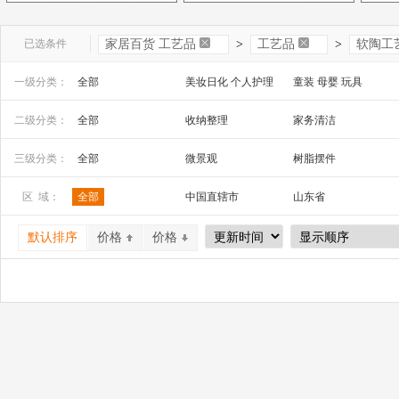
已选条件
家居百货 工艺品
>
工艺品
>
软陶工
一级分类：
全部
美妆日化 个人护理
童装 母婴 玩具
文教办公
数码 家电 电子元器件
家居百货 工艺品
二级分类：
全部
收纳整理
家务清洁
安全防护 五金工具
家装建材
机床 机械及行业设备
工艺品、礼品
祭祀宗教用品
三级分类：
全部
微景观
树脂摆件
玻璃工艺品
漆器工艺品
金属工艺品
区 域：
全部
中国直辖市
山东省
石膏、石料工艺品
泥塑工艺品
纸质工艺品
山西省
内蒙古
河南省
炭雕工艺品
骨雕、牙雕工艺品
其他材质工艺品
默认排序
价格
价格
广西
辽宁省
吉林省
风铃
沙漏
石雕
宁夏
四川省
贵州省