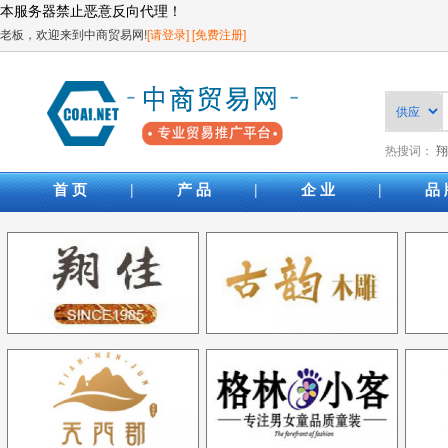
本服务器禁止恶意反向代理！
老板，欢迎来到中商贸易网!
[请登录]
[免费注册]
热搜词：
翔
|
|
|
首 页
产 品
企 业
品 