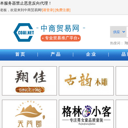
本服务器禁止恶意反向代理！
老板，欢迎来到中商贸易网!
[请登录]
[免费注册]
热搜词：
翔
|
|
|
首 页
产 品
企 业
品 