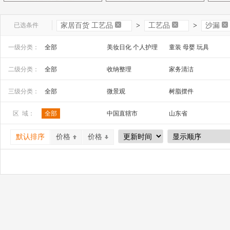
已选条件
家居百货 工艺品
>
工艺品
>
沙漏
一级分类：
全部
美妆日化 个人护理
童装 母婴 玩具
文教办公
数码 家电 电子元器件
家居百货 工艺品
二级分类：
全部
收纳整理
家务清洁
安全防护 五金工具
家装建材
机床 机械及行业设备
工艺品、礼品
祭祀宗教用品
三级分类：
全部
微景观
树脂摆件
玻璃工艺品
漆器工艺品
金属工艺品
区 域：
全部
中国直辖市
山东省
石膏、石料工艺品
泥塑工艺品
纸质工艺品
山西省
内蒙古
河南省
炭雕工艺品
骨雕、牙雕工艺品
其他材质工艺品
默认排序
价格
价格
广西
辽宁省
吉林省
风铃
沙漏
石雕
宁夏
四川省
贵州省