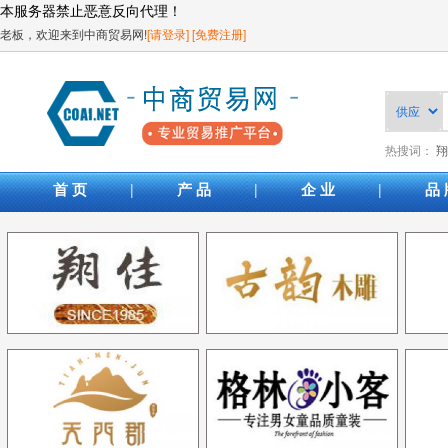
本服务器禁止恶意反向代理！
老板，欢迎来到中商贸易网!
[请登录]
[免费注册]
热搜词：
翔
|
|
|
首 页
产 品
企 业
品 