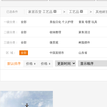
已选条件
家居百货 工艺品
>
工艺品
>
其他材
一级分类：
全部
美妆日化 个人护理
童装 母婴 玩具
文教办公
数码 家电 电子元器件
家居百货 工艺品
二级分类：
全部
收纳整理
家务清洁
安全防护 五金工具
家装建材
机床 机械及行业设备
工艺品、礼品
祭祀宗教用品
三级分类：
全部
微景观
树脂摆件
玻璃工艺品
漆器工艺品
金属工艺品
区 域：
全部
中国直辖市
山东省
石膏、石料工艺品
泥塑工艺品
纸质工艺品
山西省
内蒙古
河南省
炭雕工艺品
骨雕、牙雕工艺品
其他材质工艺品
默认排序
价格
价格
广西
辽宁省
吉林省
风铃
沙漏
石雕
宁夏
四川省
贵州省